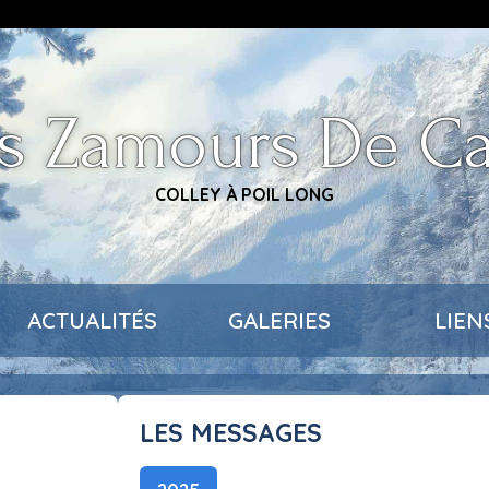
s Zamours De C
COLLEY À POIL LONG
ACTUALITÉS
GALERIES
LIEN
LES MESSAGES