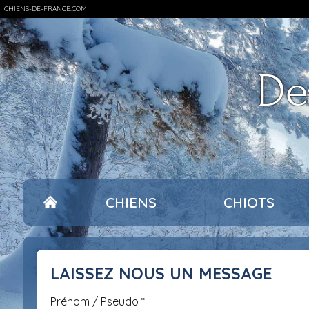
CHIENS-DE-FRANCE.COM
De
CHIENS
CHIOTS
LAISSEZ NOUS UN MESSAGE
Prénom / Pseudo
*